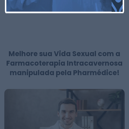
da luz.
Melhore sua Vida Sexual com a
Farmacoterapia Intracavernosa
manipulada pela Pharmédice!