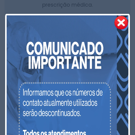
prescrição médica.
Versatilidade:
Eficaz em casos de DE por causas
vasculares, neurológicas, hormonais, pós-
cirúrgicas (retirada da próstata) ou
resistência a medicamentos orais como
viagra, tadalafila, etc.