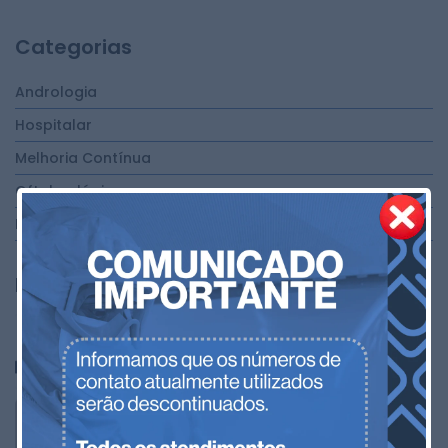
Categorias
Andrologia
Hospitalar
Melhoria Contínua
Oftalmológica
Pharmédice
Posts mais lidos
Pharmédice: nova fase, mesma
confiança!
LEIA MAIS
Bevacizumabe Intravítreo: Por que o
Fracionamento Exige Controle Técnico