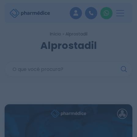
Pular
para
o
conteúdo
Início
»
Alprostadil
Alprostadil